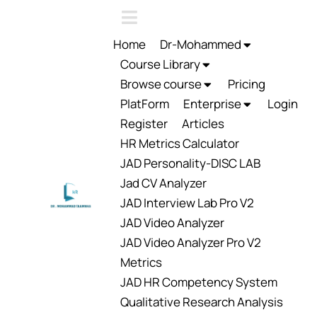
Home
Dr-Mohammed
Course Library
Browse course
Pricing
PlatForm
Enterprise
Login
Register
Articles
HR Metrics Calculator
JAD Personality-DISC LAB
Jad CV Analyzer
JAD Interview Lab Pro V2
JAD Video Analyzer
JAD Video Analyzer Pro V2
Metrics
JAD HR Competency System
Qualitative Research Analysis