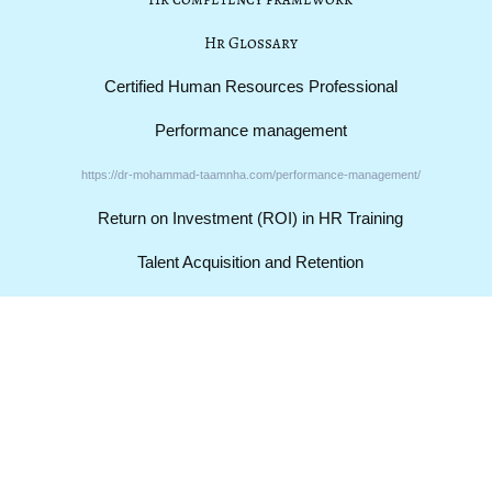
Hr Glossary
Certified Human Resources Professional
Performance management
https://dr-mohammad-taamnha.com/performance-management/
Return on Investment (ROI) in HR Training
Talent Acquisition and Retention
Subscribe Now
Don’t miss our future updates! Get Subscribed Today!
Email Address