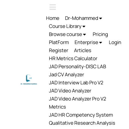
Home
Dr-Mohammed
Course Library
Browse course
Pricing
PlatForm
Enterprise
Login
Register
Articles
HR Metrics Calculator
JAD Personality-DISC LAB
Jad CV Analyzer
JAD Interview Lab Pro V2
JAD Video Analyzer
JAD Video Analyzer Pro V2
Metrics
JAD HR Competency System
Qualitative Research Analysis