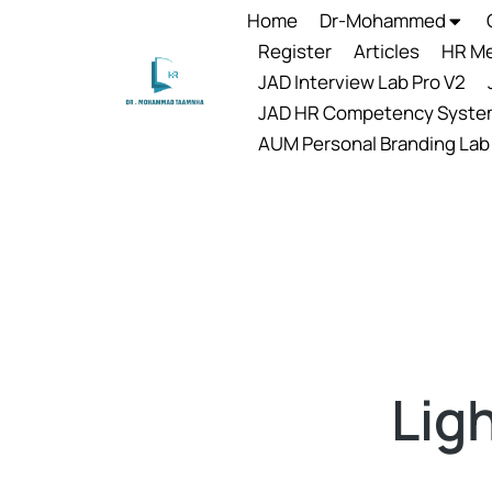
Home
Dr-Mohammed
Register
Articles
HR Me
JAD Interview Lab Pro V2
JAD HR Competency Syste
AUM Personal Branding Lab
Lig