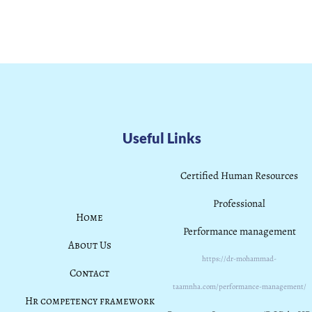
Useful Links
Certified Human Resources
Professional
Home
Performance management
About Us
https://dr-mohammad-
Contact
taamnha.com/performance-management/
Hr competency framework