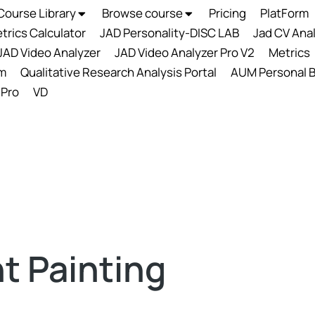
Course Library
Browse course
Pricing
PlatForm
trics Calculator
JAD Personality-DISC LAB
Jad CV Ana
JAD Video Analyzer
JAD Video Analyzer Pro V2
Metrics
m
Qualitative Research Analysis Portal
AUM Personal B
 Pro
VD
ht Painting