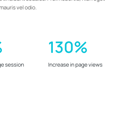
mauris vel odio.
%
130%
ge session
Increase in page views