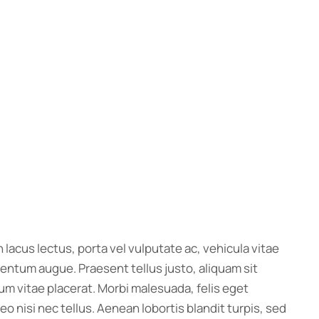
n lacus lectus, porta vel vulputate ac, vehicula vitae
mentum augue. Praesent tellus justo, aliquam sit
 ipsum vitae placerat. Morbi malesuada, felis eget
 leo nisi nec tellus. Aenean lobortis blandit turpis, sed